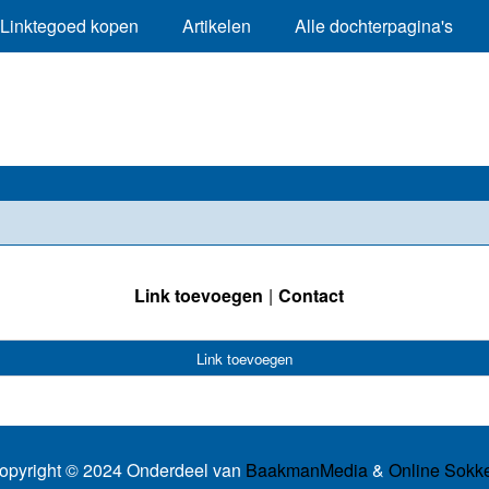
Linktegoed kopen
Artikelen
Alle dochterpagina's
Link toevoegen
Contact
Link toevoegen
opyright © 2024 Onderdeel van
BaakmanMedia
&
Online Sokk